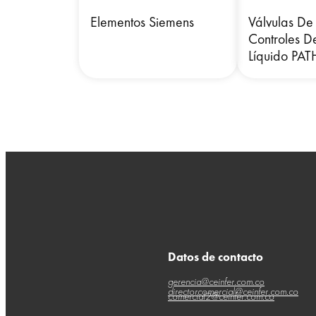
Elementos Siemens
Válvulas De
Controles D
Líquido PA
Datos de contacto
gerencia@ceinfer.com.co
directorcomercial@ceinfer.com.co
comercial2@ceinfer.com.co