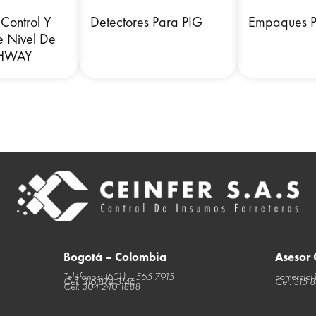
 Control Y
Detectores Para PIG
Empaques P
e Nivel De
THWAY
Bogotá – Colombia
Asesor
Teléfonos: (601) – 565 7915
comercial
Cel: 316 874 3146
Cel: 315 
Cel: 304 240 1888