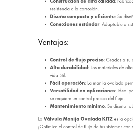
Construcción de alta calidad
: Fabrica
resistencia a la corrosión.
Diseño compacto y eficiente
: Su dise
Conexiones estándar
: Adaptable a sis
Ventajas:
Control de flujo preciso
: Gracias a su 
Alta durabilidad
: Los materiales de alt
vida útil.
Fácil operación
: La manija ovalada permi
Versatilidad en aplicaciones
: Ideal p
se requiere un control preciso del flujo.
Mantenimiento mínimo
: Su diseño ro
La
Válvula Manija Ovalada KITZ
es la opci
¡Optimiza el control de flujo de tus sistemas con 