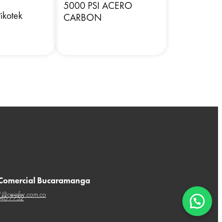
5000 PSI ACERO
ikotek
CARBON
 Comercial Bucaramanga
1@ceinfer.com.co
846 7752