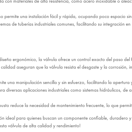
da con materiales de alta resistencia, como acero inoxidable o alea
ño permite una instalación fácil y rápida, ocupando poco espacio sin 
temas de tuberías industriales comunes, facilitando su integración 
diseño ergonómico, la válvula ofrece un control exacto del paso del f
a calidad aseguran que la válvula resista el desgaste y la corrosión, 
te una manipulación sencilla y sin esfuerzo, facilitando la apertura y
ara diversas aplicaciones industriales como sistemas hidráulicos, de
busto reduce la necesidad de mantenimiento frecuente, lo que permit
ón ideal para quienes buscan un componente confiable, duradero y de
esta válvula de alta calidad y rendimiento!