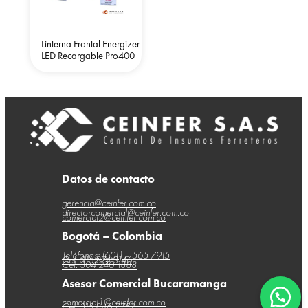
Linterna Frontal Energizer
LED Recargable Pro400
Datos de contacto
gerencia@ceinfer.com.co
directorcomercial@ceinfer.com.co
comercial2@ceinfer.com.co
Bogotá – Colombia
Teléfonos: (601) – 565 7915
Cel: 316 874 3146
Cel: 304 240 1888
Asesor Comercial Bucaramanga
comercial1@ceinfer.com.co
Cel: 315 846 7752